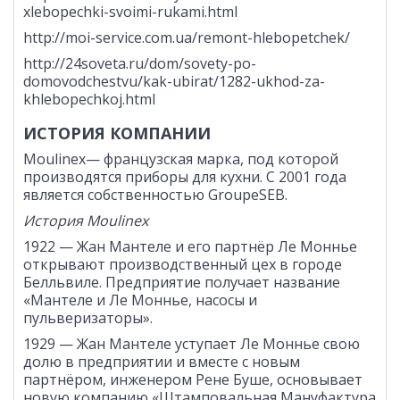
xlebopechki-svoimi-rukami.html
http://moi-service.com.ua/remont-hlebopetchek/
http://24soveta.ru/dom/sovety-po-
domovodchestvu/kak-ubirat/1282-ukhod-za-
khlebopechkoj.html
ИСТОРИЯ КОМПАНИИ
Moulinex— французская марка, под которой
производятся приборы для кухни. С 2001 года
является собственностью GroupeSEB.
История
Moulinex
1922 — Жан Мантеле и его партнёр Ле Моннье
открывают производственный цех в городе
Белльвиле. Предприятие получает название
«Мантеле и Ле Моннье, насосы и
пульверизаторы».
1929 — Жан Мантеле уступает Ле Моннье свою
долю в предприятии и вместе с новым
партнёром, инженером Рене Буше, основывает
новую компанию «Штамповальная Мануфактура