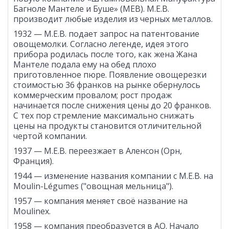
Багноле Мантеле и Буше» (МЕВ). M.E.B.
производит любые изделия из черных металлов.
1932 — M.E.B. подает запрос на патентование
овощемолки. Согласно легенде, идея этого
прибора родилась после того, как жена Жана
Мантеле подала ему на обед плохо
приготовленное пюре. Появление овощерезки
стоимостью 36 франков на рынке обернулось
коммерческим провалом; рост продаж
начинается после снижения цены до 20 франков.
С тех пор стремление максимально снижать
цены на продукты становится отличительной
чертой компании.
1937 — M.E.B. переезжает в Аленсон (Орн,
Франция).
1944 — изменение названия компании с M.E.B. на
Moulin-Légumes ("овощная мельница").
1957 — компания меняет своё название на
Moulinex.
1958 — компания преобразуется в АО. Начало