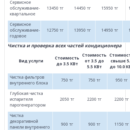
Сервисное
обслуживание-
13450 тг
14450 тг
15950 тг
квартальное
Сервисное
обслуживание-
12750 тг
13950 тг
14950 тг
годовое
Чистка и проверка всех частей кондиционера
Стоимость
Стоимос
Стоимость
Вид услуги
от 3.5 до
свыше 5
до 3.5 КВт
5.5 КВт
до 10.0 К
Чистка фильтров
750 тг
750 тг
950 тг
внутреннего блока
Глубокая чистка
испарителя
2050 тг
2200 тг
2200 тг
парогенератором
Чистка
декоративной
900 тг
900 тг
1150 тг
панели внутреннего