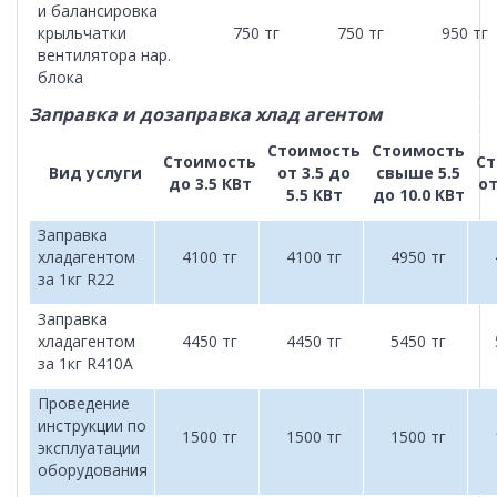
и балансировка
крыльчатки
750 тг
750 тг
950 тг
вентилятора нар.
блока
Заправка и дозаправка хлад агентом
Стоимость
Стоимость
Стоимость
Ст
Вид услуги
от 3.5 до
свыше 5.5
до 3.5 КВт
от
5.5 КВт
до 10.0 КВт
Заправка
хладагентом
4100 тг
4100 тг
4950 тг
за 1кг R22
Заправка
хладагентом
4450 тг
4450 тг
5450 тг
за 1кг R410A
Проведение
инструкции по
1500 тг
1500 тг
1500 тг
эксплуатации
оборудования