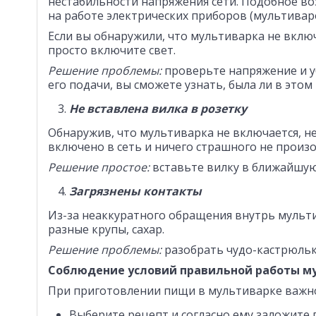
нестабильности напряжения сети. Подобное воз
на работе электрических приборов (мультиваро
Если вы обнаружили, что мультиварка не включ
просто включите свет.
Решение проблемы:
проверьте напряжение и у
его подачи, вы сможете узнать, была ли в эт
Не вставлена вилка в розетку
Обнаружив, что мультиварка не включается, н
включено в сеть и ничего страшного не произ
Решение простое:
вставьте вилку в ближайшую
Загрязнены контакты
Из-за неаккуратного обращения внутрь мульти
разные крупы, сахар.
Решение проблемы:
разобрать чудо-кастрюльк
Соблюдение условий правильной работы м
При приготовлении пищи в мультиварке важно
Выберите рецепт и согласно ему заложите 