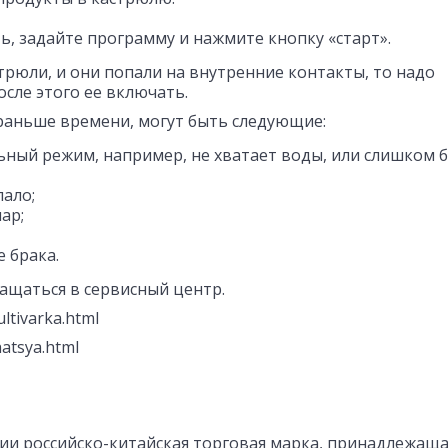
ь, задайте программу и нажмите кнопку «старт».
трюли, и они попали на внутренние контакты, то надо
сле этого ее включать.
раньше времени, могут быть следующие:
ный режим, например, не хватает воды, или слишком
ало;
ар;
 брака.
ащаться в сервисный центр.
ltivarka.html
hatsya.html
нии российско-китайская торговая марка, принадлежаща