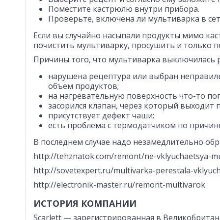
Поместите кастрюлю внутри прибора.
Проверьте, включена ли мультиварка в сет
Если вы случайно насыпали продукты мимо кас
почистить мультиварку, просушить и только по
Причины того, что мультиварка выключилась 
нарушена рецептура или выбран неправиль
объем продуктов;
на нагревательную поверхность что-то поп
засорился клапан, через который выходит п
присутствует дефект чаши;
есть проблема с термодатчиком по причине
В последнем случае надо незамедлительно обр
http://tehznatok.com/remont/ne-vklyuchaetsya-mu
http://sovetexpert.ru/multivarka-perestala-vklyuc
http://electronik-master.ru/remont-multivarok
ИСТОРИЯ КОМПАНИИ
Scarlett — зарегистрированная в Великобрита