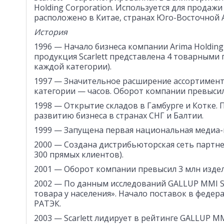
Holding Corporation. Используется для прода
расположено в Китае, странах Юго-Восточной 
История
1996 — Начало бизнеса компании Arima Holding
продукция Scarlett представлена 4 товарными г
каждой категории).
1997 — Значительное расширение ассортиментн
категории — часов. Оборот компании превысил 
1998 — Открытие складов в Гамбурге и Котке.
развитию бизнеса в странах СНГ и Балтии.
1999 — Запущена первая национальная медиа-
2000 — Создана дистрибьюторская сеть партнер
300 прямых клиентов).
2001 — Оборот компании превысил 3 млн издел
2002 — По данным исследований GALLUP MMI Sc
товара у населения». Начало поставок в феде
РАТЭК.
2003 — Scarlett лидирует в рейтинге GALLUP MMI