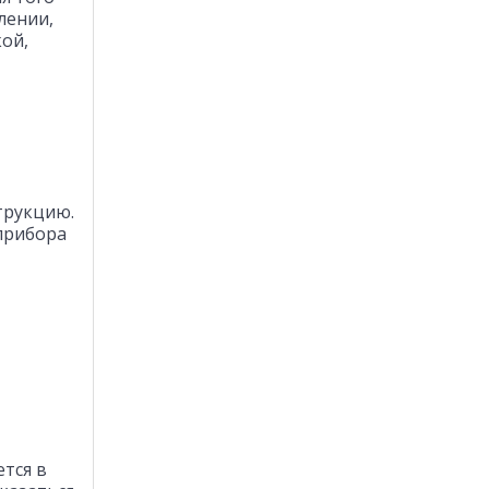
лении,
ой,
трукцию.
прибора
тся в