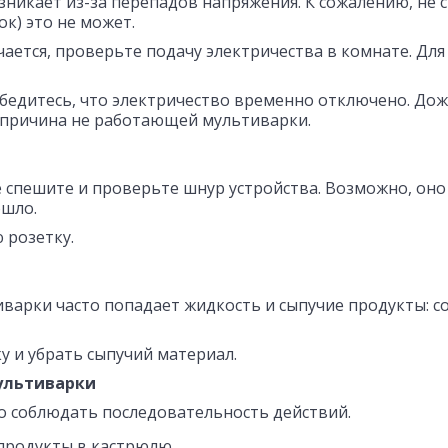
никает из-за перепадов напряжения. К сожалению, не с
к) это не может.
ается, проверьте подачу электричества в комнате. Для
бедитесь, что электричество временно отключено. До
ом причина не работающей мультиварки.
е спешите и проверьте шнур устройства. Возможно, оно
ошло.
 розетку.
варки часто попадает жидкость и сыпучие продукты: со
у и убрать сыпучий материал.
ультиварки
 соблюдать последовательность действий.
продукты в кастрюлю.