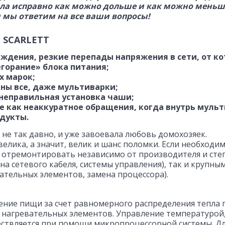
ла исправно как можно дольше и как можно меньш
и мы ответим на все ваши вопросы!
 SCARLETT
ждения, резкие перепады напряжения в сети, от к
горание» блока питания;
х марок;
ны все, даже мультиварки;
 неправильная установка чаши;
е как неаккуратное обращения, когда внутрь муль
одукты.
 не так давно, и уже завоевала любовь домохозяек.
елика, а значит, велик и шанс поломки. Если необходи
е отремонтировать независимо от производителя и сте
а сетевого кабеля, системы управления), так и крупны
ательных элементов, замена процессора).
ение пищи за счет равномерного распределения тепла 
нагревательных элементов. Управление температурой
ствляется при помощи микропроцессорной системы. Дл