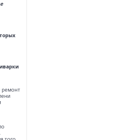
е
оторых
тиварки
м ремонт
пени
м
по
,
я того