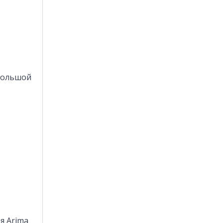
 большой
я Arima