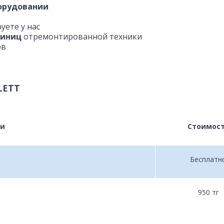
орудовании
уете у нас
диниц
отремонтированной техники
ов
LETT
ги
Стоимос
Бесплатн
950 тг