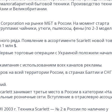
жи малогабаритной бытовой техники. Производство техн
Азии и Великобритании.
 Corporation на рынке МБТ в России. На момент старта
руппами: чайники, утюги, пылесосы, фены (по 2-3 модел
ого ряда. Появление в ассортименте Scarlett новой то
1 млн $.
 Первые торговые операции с Украиной положили начал
кампания с использованием всех каналов рекламы.
ов на всей территории России, в странах Балтии и СНГ
ий.
arlett занимает третье место в России в категории «Н
ральные розничные сети. Вступление в отраслевую ассо
 2003 г. Техника Scarlett — № 2 в России по наличию у