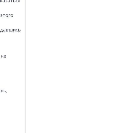
казаться
 этого
ждавшись
 не
ль,