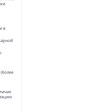
ики
и в
варной
о
 (более
аличие
циацию